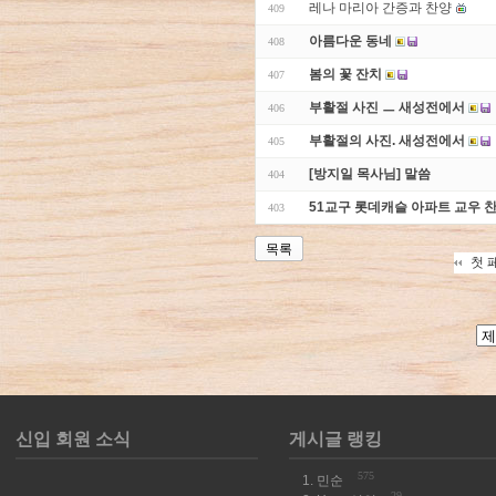
레나 마리아 간증과 찬양
409
아름다운 동네
408
봄의 꽃 잔치
407
부활절 사진 ㅡ 새성전에서
406
부활절의 사진. 새성전에서
405
[방지일 목사님] 말씀
404
51교구 롯데캐슬 아파트 교우 
403
목록
첫 
신입 회원 소식
게시글 랭킹
575
민순
29