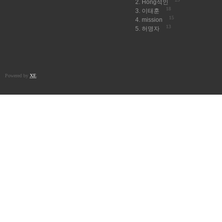
Hong석인
18
이태훈
15
mission
13
허명자
Powered by
XE
.