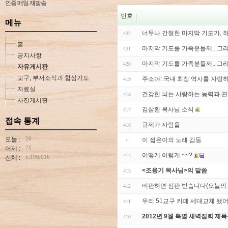
인증 메일 재발송
번호
메뉴
너무나 간절한 마지막 기도가, 
422
홈
마지막 기도를 가족분들께.. 그리
421
공지사항
마지막 기도를 가족분들께.. 그리
420
자유게시판
교구, 부서소식과 합심기도
주소야: 국내 최장 역사를 자랑
419
자료실
건강한 뇌는 사랑하는 능력과 
418
사진게시판
김삼환 목사님 소식
417
접속 통계
규제가 사람을
416
26
오늘 :
이 젊은이의 노래 감동
71
어제 :
어떻게 이렇게 ~~?
414
5,196,016
전체 :
<조용기 목사님>의 말씀
413
비판하면 심판 받습니다(오늘의
412
우리 51교구 카페 세대교체 됐어요 
411
2012년 9월 특별 새벽집회 제목
410