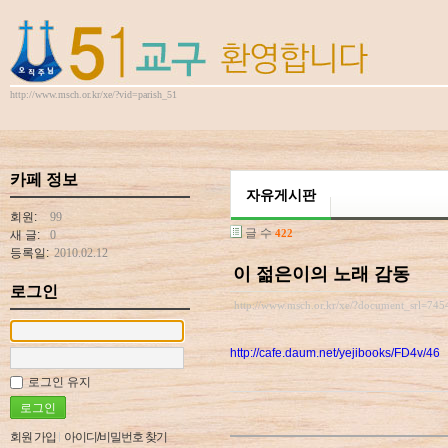
Skip to content
http://www.msch.or.kr/xe/?vid=parish_51
카페 정보
자유게시판
회원:
99
글 수
422
새 글:
0
등록일:
2010.02.12
이 젊은이의 노래 감동
로그인
http://www.msch.or.kr/xe/?document_srl=74
http://cafe.daum.net/yejibooks/FD4v/46
로그인 유지
회원 가입
아이디/비밀번호 찾기